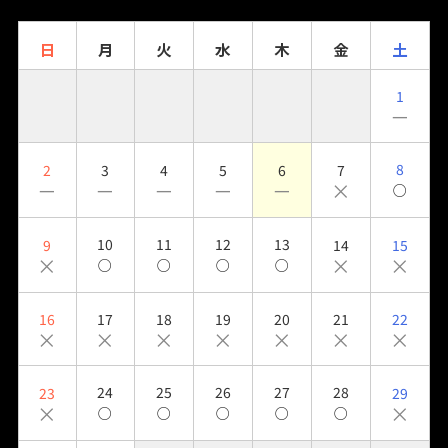
日
月
火
水
木
金
土
1
－
8
2
3
4
5
6
7
－
－
－
－
－
×
○
10
11
12
13
9
14
15
×
×
×
○
○
○
○
16
17
18
19
20
21
22
×
×
×
×
×
×
×
24
25
26
27
28
23
29
×
×
○
○
○
○
○